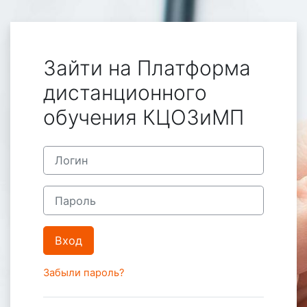
Перейти к основному содержанию
Зайти на Платформа
дистанционного
обучения КЦОЗиМП
Пропустить и перейти к созданию новой учетной за
Логин
Пароль
Вход
Забыли пароль?